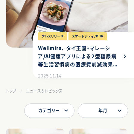
プレスリリース
スマートシティ/PHR
Wellmira、 タイ王国・マレーシ
ア/AI健康アプリによる２型糖尿病
等生活習慣病の医療費削減効果
の実証事業が、経済産業省の令和
2025.11.14
６年度補正グローバルサウス未来
志向型共創等事業費補助金（小規
トップ
ニュース＆トピックス
模実証）に採択
カテゴリー
年月