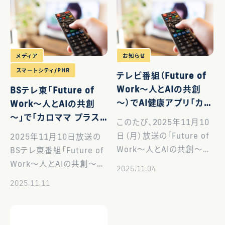
メディア
お知らせ
スマートシティ/PHR
テレビ番組（Future of
Work～人とAIの共創
BSテレ東「Future of
～）でAI健康アプリ「カロ
Work～人とAIの共創
ママ プラス」が紹介され
～」で「カロママ プラス」
このたび、2025年11月10
ます
が紹介されました
日（月）放送の「Future of
2025年11月10日放送の
Work～人とAIの共創～」
BSテレ東番組「Future of
（BSテレ東）にて、弊社が
Work～人とAIの共創～」
2025.11.04
提供するAI健康アプリ「カ
にて、弊社が提供するAI健
2025.11.11
ロママ プラス」をご紹介い
康アプリ「カロママ プラ
ただくことになりました。
ス」が紹介されました。 番
ぜひご覧ください。 放送
組内では、静岡県焼津市に