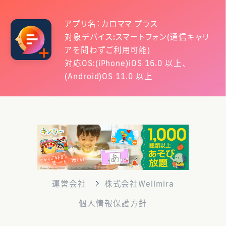
アプリ名：カロママ プラス
対象デバイス:スマートフォン(通信キャリ
アを問わずご利用可能)
対応OS:(iPhone)iOS 16.0 以上、
(Android)OS 11.0 以上
運営会社
株式会社Wellmira
個人情報保護方針