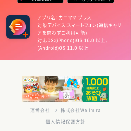
アプリ名：カロママ プラス
対象デバイス:スマートフォン(通信キャリ
アを問わずご利用可能)
対応OS:(iPhone)iOS 16.0 以上、
(Android)OS 11.0 以上
運営会社
株式会社Wellmira
個人情報保護方針