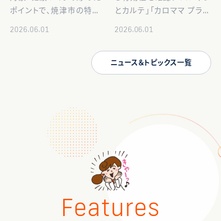
よりスタート
ポイントで、焼津市の特産
とカルテ」「カロママ プラ
品などがもらえるチャンス
ス」両社アプリの連携によ
2026.06.01
2026.06.01
ヘルステック企業の株式会
るPHR利活用拡大の有用
社Wellmira（代表取締役
性の検討へ～ 経済産業省
ニュース＆トピックス一覧
社長兼CEO：渡辺敏成、以
「令和7年度ヘルスケア産
下「当社」）は、焼津市が実
業基盤高度化推進事業
施する健康づくり事 […]
（PHRを活用した多職種連
携に […]
Features