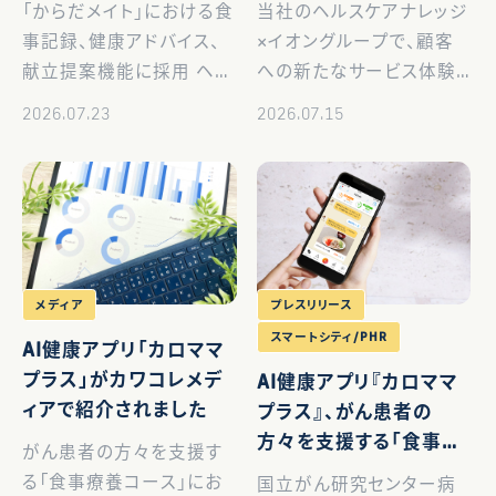
「からだメイト」における食
当社のヘルスケアナレッジ
らだメイト」に健康アドバ
のアドバイスAIをライセ
事記録、健康アドバイス、
×イオングループで、顧客
イスAI技術を提供
ンス提供
献立提案機能に採用 ヘル
への新たなサービス体験
ステック企業の株式会社
を提供 ヘルステック企業
2026.07.23
2026.07.15
Wellmira（代表取締役社
の株式会社Wellmira（代
長兼CEO：渡辺敏成、以下
表取締役社長兼CEO：渡
「当社」）は、シャープ株式
辺敏成、以下「当社」）は、
会社が2026年7月9日より
イオン株式会社（以下、「イ
販売を開始した […]
オン」）と本サービス […]
メディア
プレスリリース
スマートシティ/PHR
AI健康アプリ「カロママ
プラス」がカワコレメデ
AI健康アプリ『カロママ
ィアで紹介されました
プラス』、がん患者の
方々を支援する「食事療
がん患者の方々を支援す
養コース」におけるレシ
る「食事療養コース」にお
国立がん研究センター病