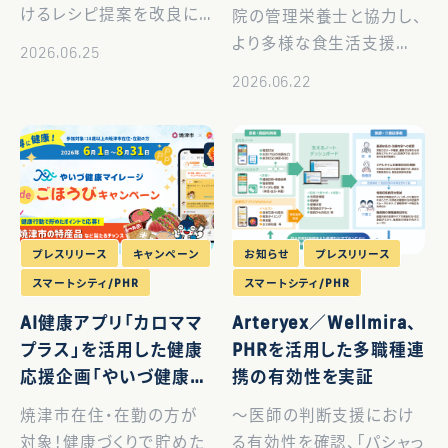
ピ提案を改良
けるレシピ提案を改良に
院の管理栄養士と協力し、
ついて、カワコレメディアで
より多様な食生活支援へ
2026.06.25
紹介されました。 記事はこ
ヘルステック企業の株式会
2026.06.22
ちらをご覧ください。
社Wellmira（代表取締役
https://media.kawa-
社長兼CEO：渡辺敏成、以
colle.jp/_ct/1784801
下「当社」）は、AI健康アプ
[…]
リ『カロママ プラス』におい
て、がん患者の […]
プレスリリース
キャンペーン
お知らせ
プレスリリース
スマートシティ/PHR
スマートシティ/PHR
AI健康アプリ「カロママ
Arteryex／Wellmira、
プラス」を活用した健康
PHRを活用した多職種連
応援企画「やいづ健康マ
携の有効性を実証
イレージdeごほうびキャ
焼津市在住・在勤の方が
～医師の判断支援におけ
ンペーン」が6月1日（月）
対象！健康づくりで貯めた
る有効性を確認、「パシャっ