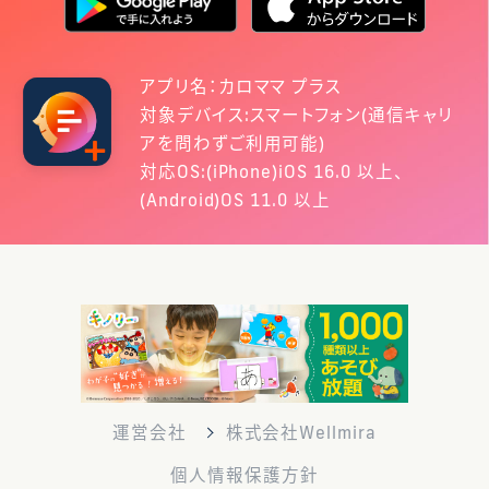
アプリ名：カロママ プラス
対象デバイス:スマートフォン(通信キャリ
アを問わずご利用可能)
対応OS:(iPhone)iOS 16.0 以上、
(Android)OS 11.0 以上
運営会社
株式会社Wellmira
個人情報保護方針