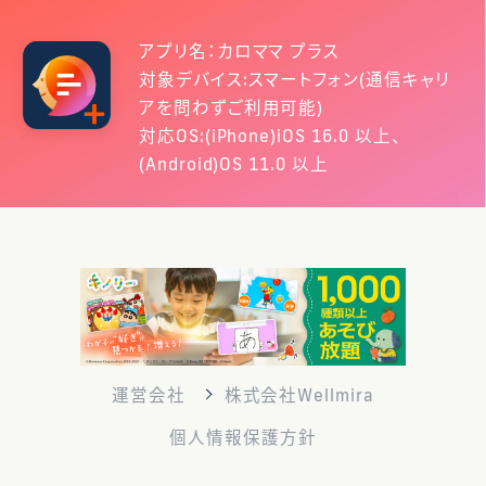
アプリ名：カロママ プラス
対象デバイス:スマートフォン(通信キャリ
アを問わずご利用可能)
対応OS:(iPhone)iOS 16.0 以上、
(Android)OS 11.0 以上
運営会社
株式会社Wellmira
個人情報保護方針