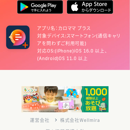
アプリ名：カロママ プラス
対象デバイス:スマートフォン(通信キャリ
アを問わずご利用可能)
対応OS:(iPhone)iOS 16.0 以上、
(Android)OS 11.0 以上
運営会社
株式会社Wellmira