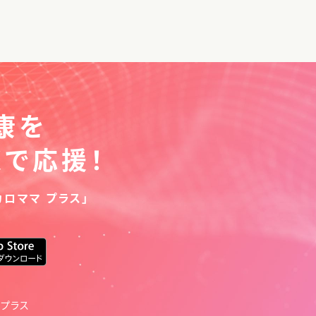
康を
くで応援！
カロママ プラス」
 プラス