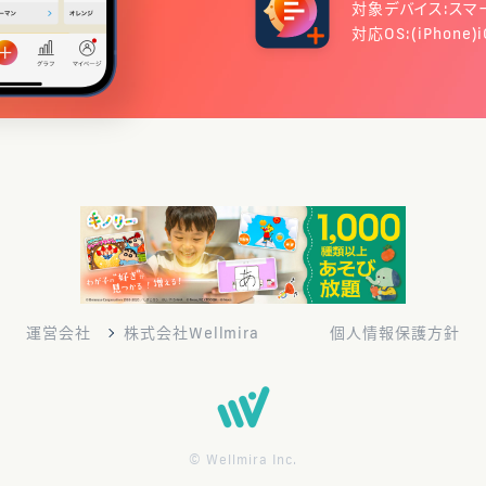
対象デバイス:スマ
対応OS:(iPhone)i
運営会社
株式会社Wellmira
個人情報保護方針
© Wellmira Inc.