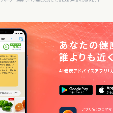
グループ Solution Forum2023】にて、当社CMOの三木が講演します
あなたの健
誰よりも近
AI健康アドバイスアプリ「
アプリ名：カロママ