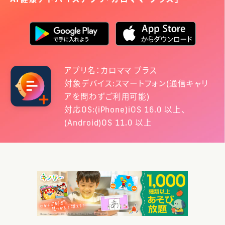
アプリ名：カロママ プラス
対象デバイス:スマートフォン(通信キャリ
アを問わずご利用可能)
対応OS:(iPhone)iOS 16.0 以上、
(Android)OS 11.0 以上